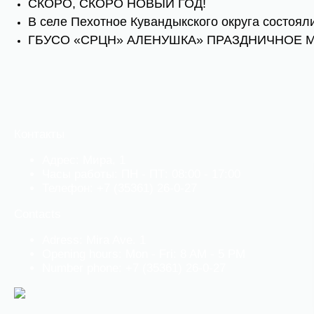
СКОРО, СКОРО НОВЫЙ ГОД!
В селе Пехотное Кувандыкского округа состоял
ГБУСО «СРЦН» АЛЕНУШКА» ПРАЗДНИЧНОЕ 
Контакты
Адрес: Мира, 1
Часы работы: ПН - ПТ: 08:00 - 17:00
Телефон:
+7 (35361) 26-0-27
Contacts
Adress: Mira Ave. 1
Opening hours: Mon - Fri: 8 AM - 5 PM
Number phone:
+7 (35361) 26-0-27