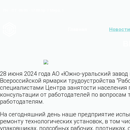
ПН - ПТ: 08:00 - 17:00
пр-т Мира, 1
Главная
Новости
В
28 июня 2024 года АО «Южно-уральский завод
Всероссийской ярмарки трудоустройства “Рабо
специалистами Центра занятости населения 
консультации от работодателей по вопросам 
работодателям.
На сегодняшний день наше предприятие испыт
ремонту технологических установок, в том чи
упаковщиках, подсобных рабочих, плотниках, 